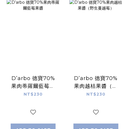
D’arbo 德寶70%
D’arbo 德寶70%
果肉蒂羅爾藍莓果
果肉越桔果醬（野
醬
生蔓越莓）
NT$230
NT$230