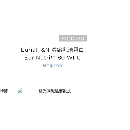
SOLD OUT
Eurial I&N 濃縮乳清蛋白
EuriNutri™ 80 WPC
NT$298