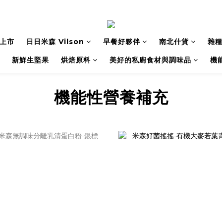
上市
日日米森 Vilson
早餐好夥伴
南北什貨
雜
新鮮生堅果
烘焙原料
美好的私廚食材與調味品
機
機能性營養補充