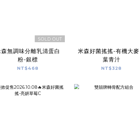
SOLD OUT
米森無調味分離乳清蛋白
米森好菌搖搖-有機大
粉-銀標
葉青汁
NT$468
NT$328