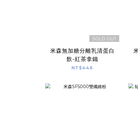
SOLD OUT
米森無加糖分離乳清蛋白
飲-紅茶拿鐵
NT$446