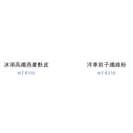
冰湖高纖燕麥麩皮
洋車前子纖維粉
NT$110
NT$215