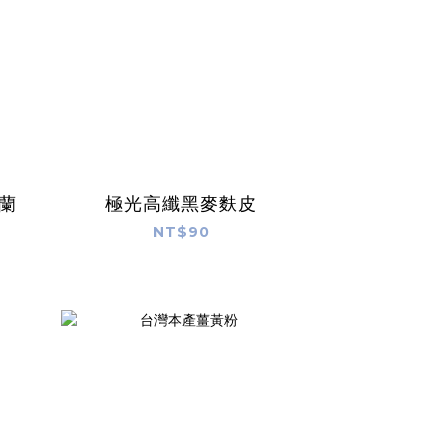
西蘭
極光高纖黑麥麩皮
NT$90