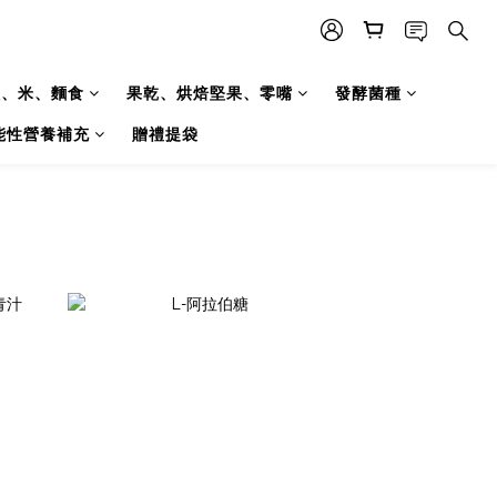
糧、米、麵食
果乾、烘焙堅果、零嘴
發酵菌種
能性營養補充
贈禮提袋