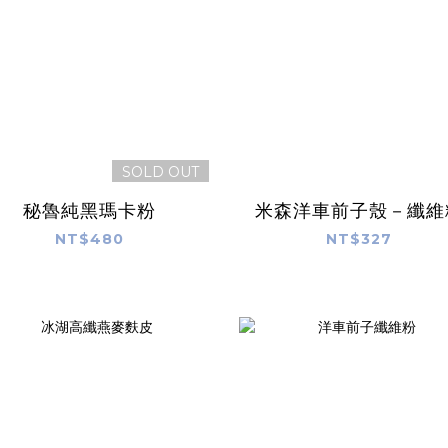
SOLD OUT
秘魯純黑瑪卡粉
米森洋車前子殼－纖維
NT$480
NT$327