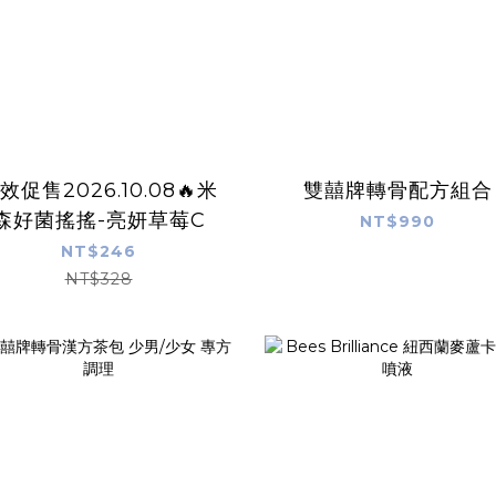
效促售2026.10.08🔥米
雙囍牌轉骨配方組合
森好菌搖搖-亮妍草莓C
NT$990
NT$246
NT$328