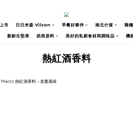
上市
日日米森 Vilson
早餐好夥伴
南北什貨
雜
新鮮生堅果
烘焙原料
美好的私廚食材與調味品
機
熱紅酒香料