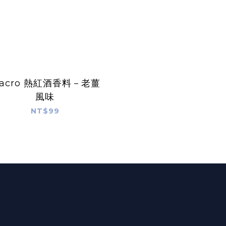
acro 熱紅酒香料－老薑
風味
NT$99