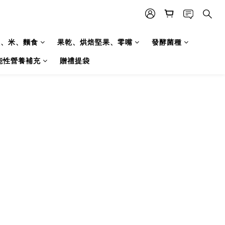
糧、米、麵食
果乾、烘焙堅果、零嘴
發酵菌種
能性營養補充
贈禮提袋