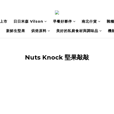
上市
日日米森 Vilson
早餐好夥伴
南北什貨
雜
新鮮生堅果
烘焙原料
美好的私廚食材與調味品
機
Nuts Knock 堅果敲敲