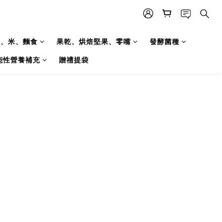
糧、米、麵食
果乾、烘焙堅果、零嘴
發酵菌種
能性營養補充
贈禮提袋