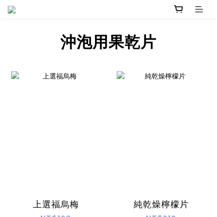
沖泡用果乾片
上選福烏梅
純乾燥檸檬片