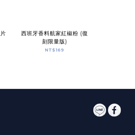
麥片
西班牙香料航家紅椒粉 (復
刻限量版)
NT$169