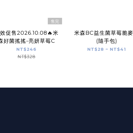
售完
效促售2026.10.08🔥米
米森BC益生菌草莓脆
森好菌搖搖-亮妍草莓C
(隨手包)
NT$246
NT$28 ~ NT$41
NT$328