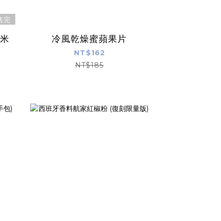
售完
米
冷風乾燥蜜蘋果片
NT$162
NT$185