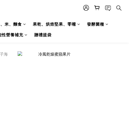
糧、米、麵食
果乾、烘焙堅果、零嘴
發酵菌種
能性營養補充
贈禮提袋