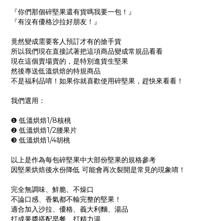
『你們那個碎堅果還有貨嗎我要一包！』
『有沒有優格沙拉好朋友！』
竟然變成需要客人預訂才有的搶手貨
所以我們現在直接試著把這項商品變成常規品看看
現在這個賣場賣的，是特別進貨生堅果
然後專送低溫烘焙的特規商品
不是福利品唷！如果你就喜歡使用碎堅果，趕快來看看！
我們選用：
❶ 低溫烘焙1/8核桃
❷ 低溫烘焙1/2腰果片
❸ 低溫烘焙1/4胡桃
以上是作為每包碎堅果中大部份堅果的規格參考
因堅果烘焙後水份降低 可能會再次裂開是常見的現象唷！
完全無調味、鮮脆、不燥口
不論口感、香氣都不輸完整的堅果！
適合加入沙拉、優格、義大利麵、湯品
打成果醬搭配早餐、打精力湯