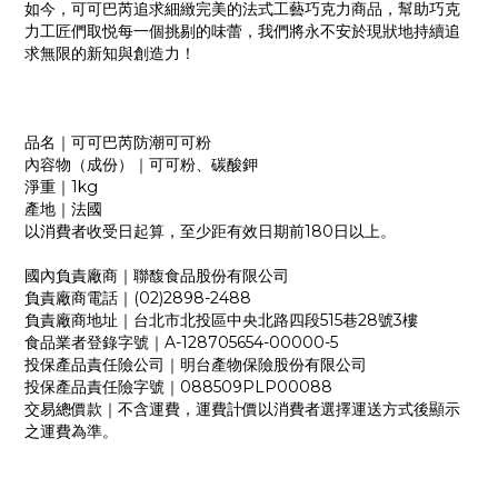
如今，可可巴芮追求細緻完美的法式工藝巧克力商品，幫助巧克
力工匠們取悦每一個挑剔的味蕾，我們將永不安於現狀地持續追
求無限的新知與創造力！
品名｜可可巴芮防潮可可粉
內容物（成份）｜可可粉、碳酸鉀
淨重｜1kg
產地｜法國
以消費者收受日起算，至少距有效日期前180日以上。
國內負責廠商｜聯馥食品股份有限公司
負責廠商電話｜(02)2898-2488
負責廠商地址｜台北市北投區中央北路四段515巷28號3樓
食品業者登錄字號｜A-128705654-00000-5
投保產品責任險公司｜明台產物保險股份有限公司
投保產品責任險字號｜088509PLP00088
交易總價款｜不含運費，運費計價以消費者選擇運送方式後顯示
之運費為準。