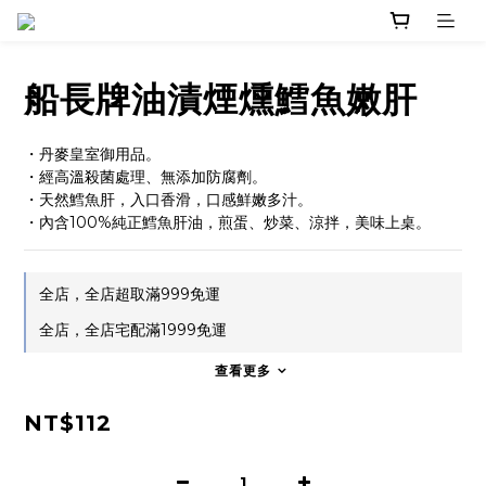
船長牌油漬煙燻鱈魚嫩肝
・丹麥皇室御用品。
・經高溫殺菌處理、無添加防腐劑。
・天然鱈魚肝，入口香滑，口感鮮嫩多汁。
・內含100%純正鱈魚肝油，煎蛋、炒菜、涼拌，美味上桌。
全店，全店超取滿999免運
全店，全店宅配滿1999免運
查看更多
NT$112