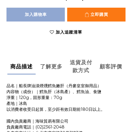
加入購物車
立即購買
加入追蹤清單
送貨及付
商品描述
了解更多
顧客評價
款方式
品名｜船長牌油漬煙燻鱈魚嫩肝（丹麥皇室御用品）
內容物（成份）｜鱈魚肝（冰島產）、鱈魚油、食鹽
淨重｜120g，固形重量：70g
產地｜冰島
以消費者收受日起算，至少距有效日期前180日以上。
國內負責廠商｜海味貿易有限公司
負責廠商電話｜(02)2361-2048