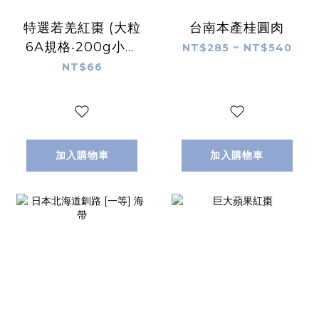
特選若羌紅棗 (大粒
台南本產桂圓肉
6A規格‧200g小包
NT$285 ~ NT$540
裝)
NT$66
加入購物車
加入購物車