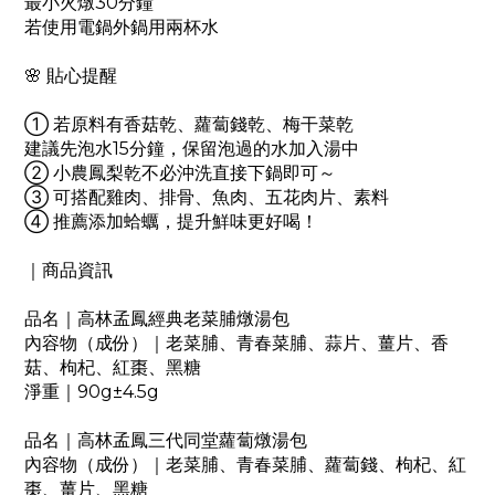
最小火燉30分鐘
若使用電鍋外鍋用兩杯水
🌸 貼心提醒
① 若原料有香菇乾、蘿蔔錢乾、梅干菜乾
建議先泡水15分鐘，保留泡過的水加入湯中
② 小農鳳梨乾不必沖洗直接下鍋即可～
③ 可搭配雞肉、排骨、魚肉、五花肉片、素料
④ 推薦添加蛤蠣，提升鮮味更好喝！
｜商品資訊
品名｜高林孟鳳經典老菜脯燉湯包
內容物（成份）｜老菜脯、青春菜脯、蒜片、薑片、香
菇、枸杞、紅棗、黑糖
淨重｜90g±4.5g
品名｜高林孟鳳三代同堂蘿蔔燉湯包
內容物（成份）｜老菜脯、青春菜脯、蘿蔔錢、枸杞、紅
棗、薑片、黑糖