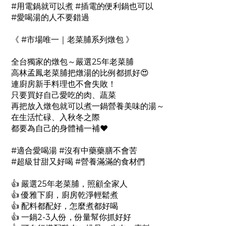
#用電鍋就可以煮 #插電的便利鍋也可以
#愛喝湯的人不要錯過
《 #市場唯一｜老菜脯系列燉包 》
全台獨家的燉包～嚴選25年老菜脯
高林孟鳳老菜脯把燉湯的比例都抓好😍
連廚房新手料理也不會失敗！
只要買好自己愛吃的肉、蔬菜
再把放入燉包就可以煮一鍋營養美味的湯～
在生活忙碌、入秋冬之際
都要為自己的身體補一補❤️
#適合愛喝湯 #沒有中藥藥膳不會苦
#超級甘甜又好喝 #營養滿滿的食材們
👍 嚴選25年老菜脯，照顧全家人
👍 優雅下廚，廚房乾淨輕鬆煮
👍 配料都配好，怎麼煮都好喝
👍 一鍋2-3人份，份量幫你抓好好