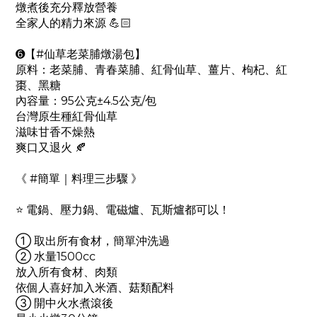
燉煮後充分釋放營養
全家人的精力來源 💪🏻
➏【#仙草老菜脯燉湯包】
原料：老菜脯、青春菜脯、紅骨仙草、薑片、枸杞、紅
棗、黑糖
內容量：95公克±4.5公克/包
台灣原生種紅骨仙草
滋味甘香不燥熱
爽口又退火 🍂
《 #簡單｜料理三步驟 》
⭐️ 電鍋、壓力鍋、電磁爐、瓦斯爐都可以！
① 取出所有食材，簡單沖洗過
② 水量1500cc
放入所有食材、肉類
依個人喜好加入米酒、菇類配料
③ 開中火水煮滾後