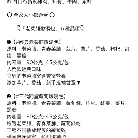
👍 可自行搭配雞肉、排骨、牛肉、素料
⭕️ 全家大小都適合 ⭕️
——👇「老菜脯燉湯包」５種品項👇——
➊【#經典老菜脯燉湯包】
原料：老菜脯、青春菜脯、蒜片、薑片、香菇、枸杞、紅
棗、黑糖
內容量：90公克±4.5公克/包
入門款經典口味
甘醇的老菜脯富含豐富營養
添加蒜片、香菇，新手溫補首選 ❣️
➋【#三代同堂蘿蔔燉湯包】
原料：老菜脯、青春菜脯、蘿蔔錢、枸杞、紅棗、薑片、
黑糖
內容量：90公克±4.5公克/包
嚴選老菜脯、青春菜脯、蘿蔔錢乾
三種不同熟成程度的蘿蔔乾
湯頭層次豐富、鮮甜滋補 🍲