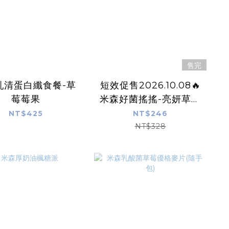
售完
乳清蛋白纖食餐-草
短效促售2026.10.08🔥
莓莓果
米森好菌搖搖-亮妍草莓
C
NT$425
NT$246
NT$328