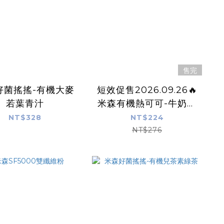
售完
好菌搖搖-有機大麥
短效促售2026.09.26🔥
若葉青汁
米森有機熱可可-牛奶巧
克力
NT$328
NT$224
NT$276