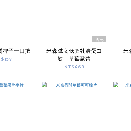
售完
質椰子一口捲
米森纖女低脂乳清蛋白
米
飲－草莓歐蕾
$157
NT$468