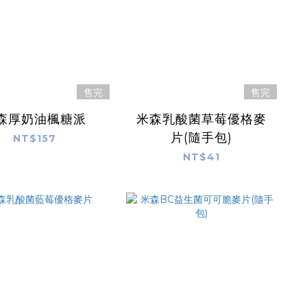
售完
售完
森厚奶油楓糖派
米森乳酸菌草莓優格麥
片(隨手包)
NT$157
NT$41