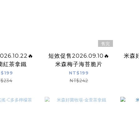
售完
6.10.22🔥
短效促售2026.09.10🔥
米森
蘭紅茶拿鐵
米森梅子海苔脆片
$199
NT$199
$234
NT$242