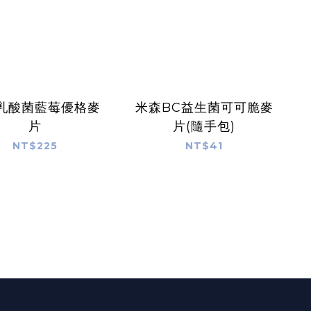
乳酸菌藍莓優格麥
米森BC益生菌可可脆麥
片
片(隨手包)
NT$225
NT$41