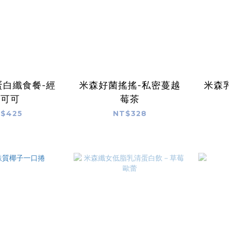
蛋白纖食餐-經
米森好菌搖搖-私密蔓越
米森
典可可
莓茶
$425
NT$328