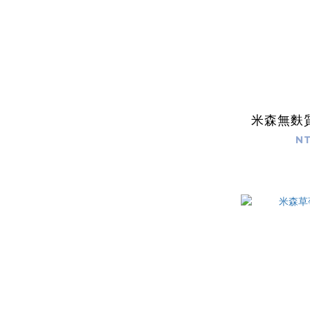
米森無麩
NT