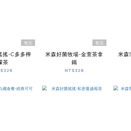
售完
售完
搖搖-C多多檸
米森好菌牧場-金萱茶拿
米森
檬茶
鐵
$328
NT$328