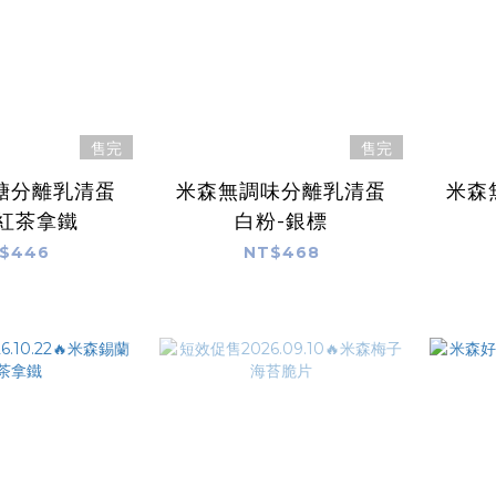
售完
售完
糖分離乳清蛋
米森無調味分離乳清蛋
米森
-紅茶拿鐵
白粉-銀標
$446
NT$468