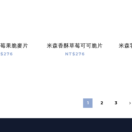
莓莓果脆麥片
米森香酥草莓可可脆片
米森
$276
NT$276
1
2
3