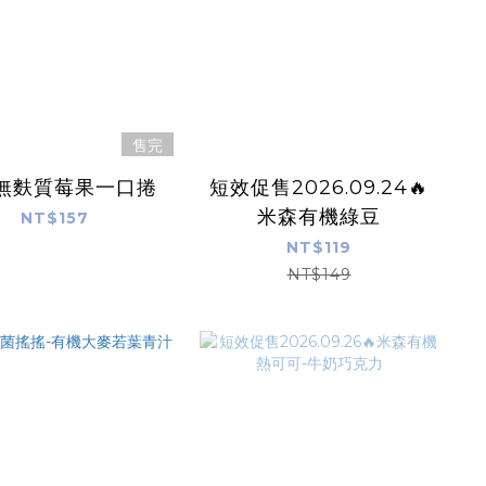
售完
無麩質莓果一口捲
短效促售2026.09.24🔥
米森有機綠豆
NT$157
NT$119
NT$149