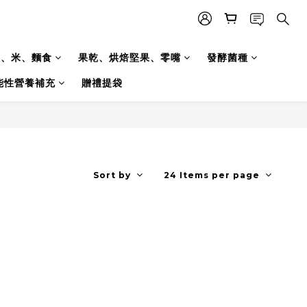
糧、米、麵食
果乾、烘焙堅果、零嘴
發酵菌種
能性營養補充
贈禮提袋
Sort by
24 Items per page