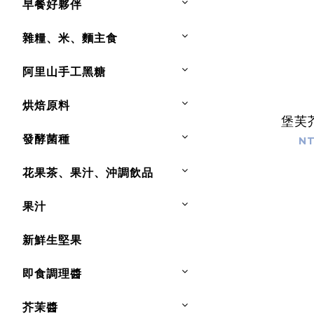
早餐好夥伴
雜糧、米、麵主食
阿里山手工黑糖
烘焙原料
堡芙
發酵菌種
NT
花果茶、果汁、沖調飲品
果汁
新鮮生堅果
即食調理醬
芥茉醬