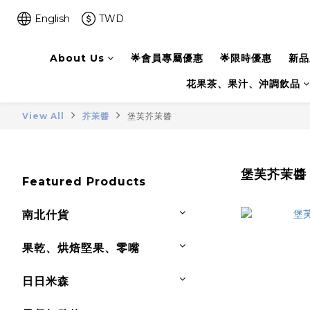
English
TWD
About Us
🌟會員專屬優惠
🌟限時優惠
新品
花果茶、果汁、沖調飲品
View All
芥茉醬
堡芙芥茉醬
堡芙芥茉醬
Featured Products
南北什貨
果乾、烘焙堅果、零嘴
日日米森