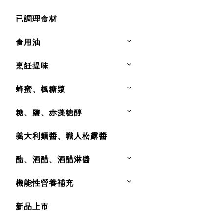
已調理食材
食用油
烹飪提味
蜂蜜、楓糖漿
糖、鹽、赤藻糖醇
義大利麵醬、職人松露醬
醋、酒醋、酒醋淋醬
機能性營養補充
新品上市