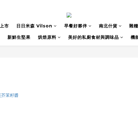
上市
日日米森 Vilson
早餐好夥伴
南北什貨
雜
新鮮生堅果
烘焙原料
美好的私廚食材與調味品
機