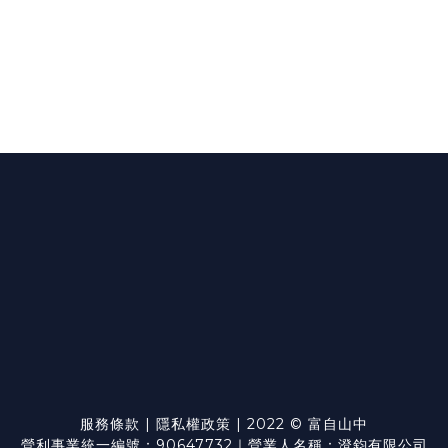
服務條款
|
隱私權政策
| 2022 © 富自山中
營利事業統一編號：90647732｜營業人名稱：澄鈞有限公司