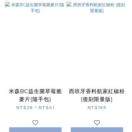
米森BC益生菌草莓脆
西班牙香料航家紅椒粉
麥片(隨手包)
(復刻限量版)
NT$28 ~ NT$41
NT$169