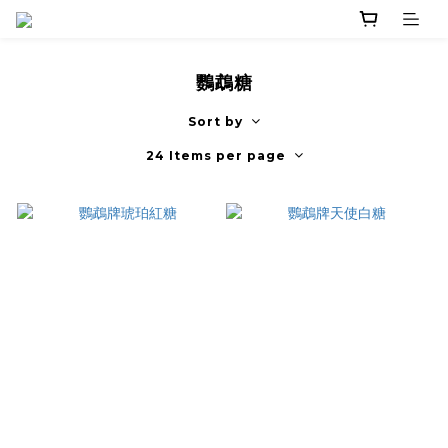
鸚鵡糖
Sort by
24 Items per page