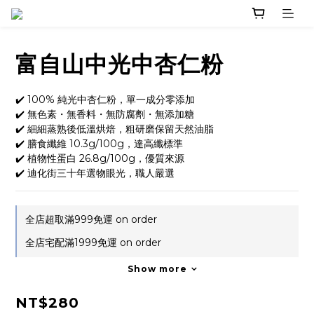
富自山中光中杏仁粉
✔️ 100% 純光中杏仁粉，單一成分零添加
✔️ 無色素・無香料・無防腐劑・無添加糖
✔️ 細細蒸熟後低溫烘焙，粗研磨保留天然油脂
✔️ 膳食纖維 10.3g/100g，達高纖標準
✔️ 植物性蛋白 26.8g/100g，優質來源
✔️ 迪化街三十年選物眼光，職人嚴選
全店超取滿999免運 on order
全店宅配滿1999免運 on order
Show more
NT$280