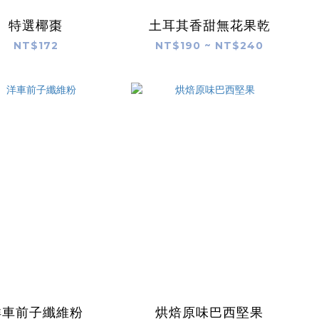
特選椰棗
土耳其香甜無花果乾
NT$172
NT$190 ~ NT$240
洋車前子纖維粉
烘焙原味巴西堅果