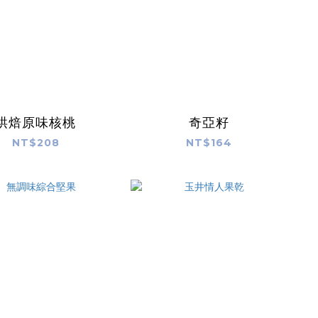
烘焙原味核桃
奇亞籽
NT$208
NT$164