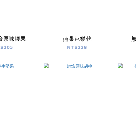
焙原味腰果
燕巢芭樂乾
$205
NT$228