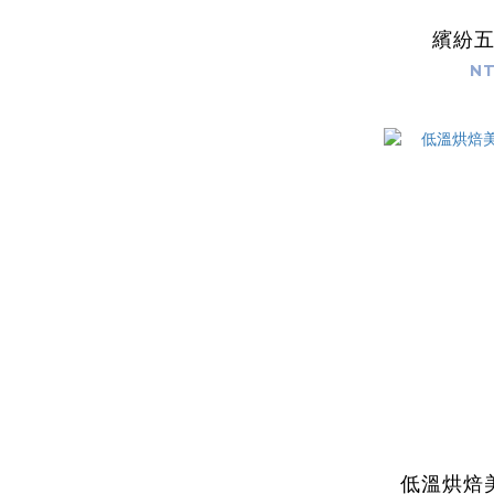
繽紛
NT
低溫烘焙