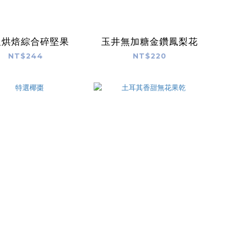
溫烘焙綜合碎堅果
玉井無加糖金鑽鳳梨花
NT$244
NT$220