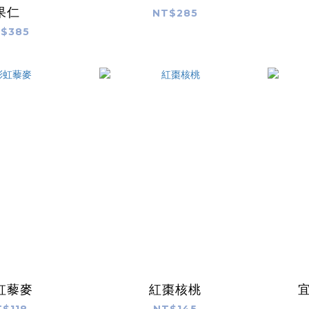
果仁
NT$285
$385
虹藜麥
紅棗核桃
$118
NT$145