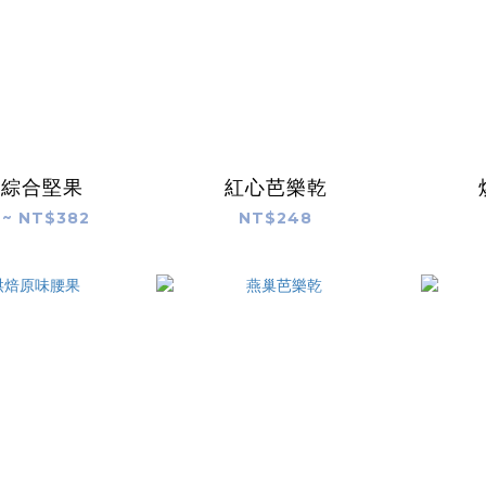
款綜合堅果
紅心芭樂乾
 ~ NT$382
NT$248