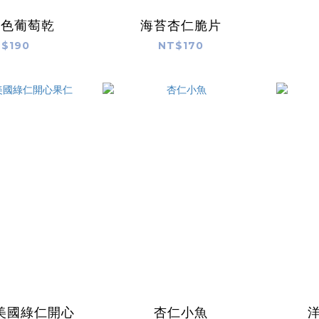
五色葡萄乾
海苔杏仁脆片
$190
NT$170
美國綠仁開心
杏仁小魚