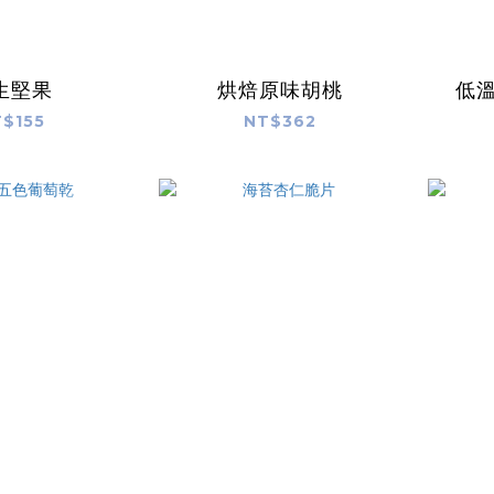
生堅果
烘焙原味胡桃
低
$155
NT$362