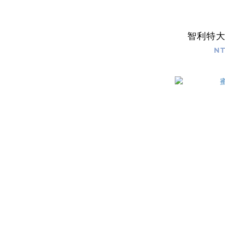
智利特
NT