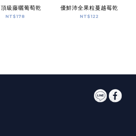
州頂級藤曬葡萄乾
優鮮沛全果粒蔓越莓乾
NT$178
NT$122