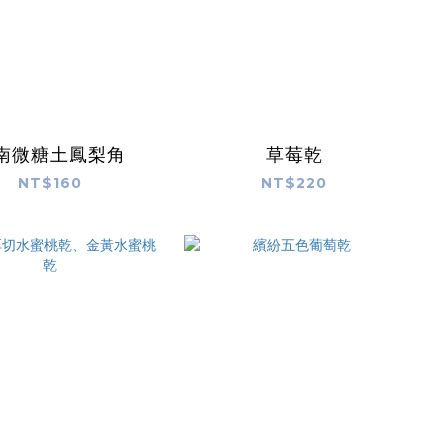
南微糖土鳳梨角
草莓乾
NT$160
NT$220