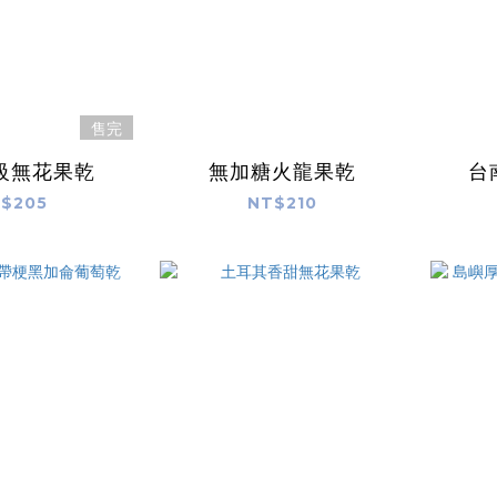
售完
級無花果乾
無加糖火龍果乾
台
$205
NT$210