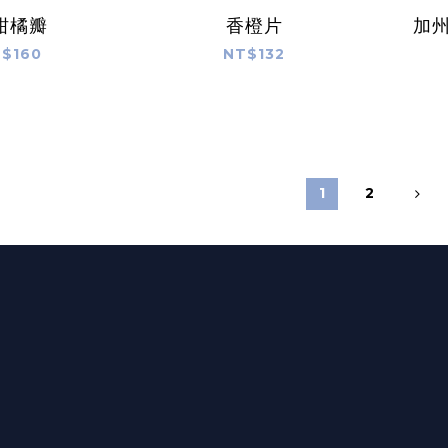
柑橘瓣
香橙片
加
$160
NT$132
1
2