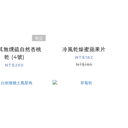
售完
其無燻硫自然杏桃
冷風乾燥蜜蘋果片
乾 (4號)
NT$162
NT$185
NT$250