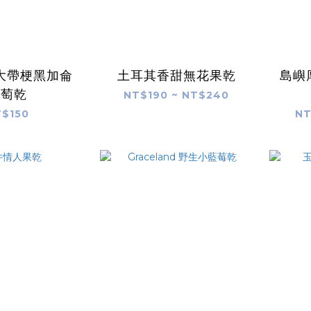
大帶梗黑加侖
土耳其香甜無花果乾
島嶼
葡萄乾
NT$190 ~ NT$240
$150
NT